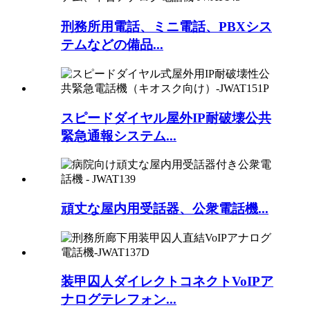
刑務所用電話、ミニ電話、PBXシス
テムなどの備品...
スピードダイヤル屋外IP耐破壊公共
緊急通報システム...
頑丈な屋内用受話器、公衆電話機...
装甲囚人ダイレクトコネクトVoIPア
ナログテレフォン...