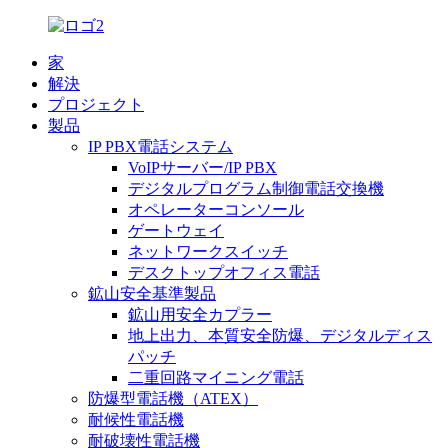
家
解決
プロジェクト
製品
IP PBX電話システム
VoIPサーバー/IP PBX
デジタルプログラム制御電話交換機
オペレーターコンソール
ゲートウェイ
ネットワークスイッチ
デスクトップオフィス電話
鉱山安全基準製品
鉱山用安全カプラー
地上出力、本質安全防爆、デジタルディス
パッチ
二重回路マイニング電話
防爆型電話機（ATEX）
耐候性電話機
耐破壊性電話機