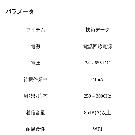
パラメータ
アイテム
技術データ
電源
電話回線電源
電圧
24～65VDC
待機作業中
≤1mA
周波数応答
250～3000Hz
着信音量
85dB(A)以上
耐腐食性
WF1