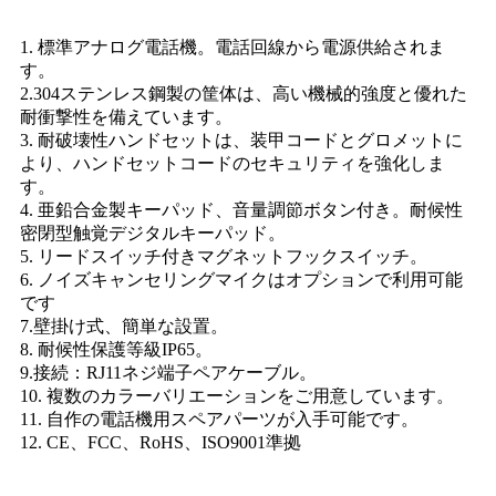
1. 標準アナログ電話機。電話回線から電源供給されま
す。
2.304ステンレス鋼製の筐体は、高い機械的強度と優れた
耐衝撃性を備えています。
3. 耐破壊性ハンドセットは、装甲コードとグロメットに
より、ハンドセットコードのセキュリティを強化しま
す。
4. 亜鉛合金製キーパッド、音量調節ボタン付き。耐候性
密閉型触覚デジタルキーパッド。
5. リードスイッチ付きマグネットフックスイッチ。
6. ノイズキャンセリングマイクはオプションで利用可能
です
7.壁掛け式、簡単な設置。
8. 耐候性保護等級IP65。
9.接続：RJ11ネジ端子ペアケーブル。
10. 複数のカラーバリエーションをご用意しています。
11. 自作の電話機用スペアパーツが入手可能です。
12. CE、FCC、RoHS、ISO9001準拠