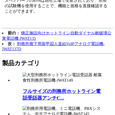
スペアパーツの85%は自社工場で生産されており、専用
の試験機を使用することで、機能と規格を直接確認する
ことができます。
前の：
矯正施設向けホットライン自動ダイヤル耐破壊公
衆電話機-JWAT135
次：
刑務所廊下用装甲囚人直結VoIPアナログ電話機-
JWAT137D
製品カテゴリ
フルサイズの刑務所ホットライン電
話受話器アンチC...