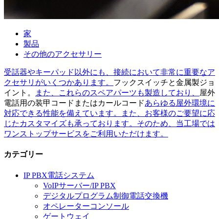
家
製品
その他のアクセサリー
受話器やキーパッド以外にも、接続において非常に重要なア
クセサリがいくつかあります。
フックスイッチと金属製ジョ
イント。
また、これらのスペアパーツも製造しており、
屋外
電話用の装甲コードまたはカールコード
あらゆる屋外環境に
対応できる性能を備えています。また、お客様のご要望に応
じたカスタマイズも承っております。そのため、当工場では
ワンストップサービスをご利用いただけます。
カテゴリー
IP PBX電話システム
VoIPサーバー/IP PBX
デジタルプログラム制御電話交換機
オペレーターコンソール
ゲートウェイ