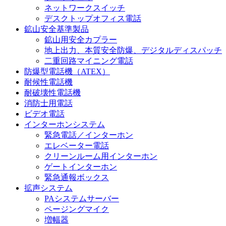
ネットワークスイッチ
デスクトップオフィス電話
鉱山安全基準製品
鉱山用安全カプラー
地上出力、本質安全防爆、デジタルディスパッチ
二重回路マイニング電話
防爆型電話機（ATEX）
耐候性電話機
耐破壊性電話機
消防士用電話
ビデオ電話
インターホンシステム
緊急電話／インターホン
エレベーター電話
クリーンルーム用インターホン
ゲートインターホン
緊急通報ボックス
拡声システム
PAシステムサーバー
ページングマイク
増幅器