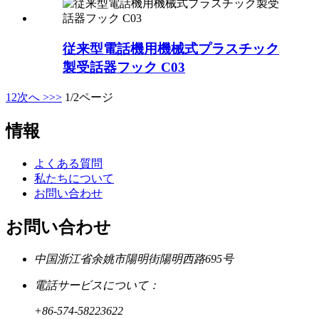
従来型電話機用機械式プラスチック
製受話器フック C03
1
2
次へ >
>>
1/2ページ
情報
よくある質問
私たちについて
お問い合わせ
お問い合わせ
中国浙江省余姚市陽明街陽明西路695号
電話サービスについて：
+86-574-58223622