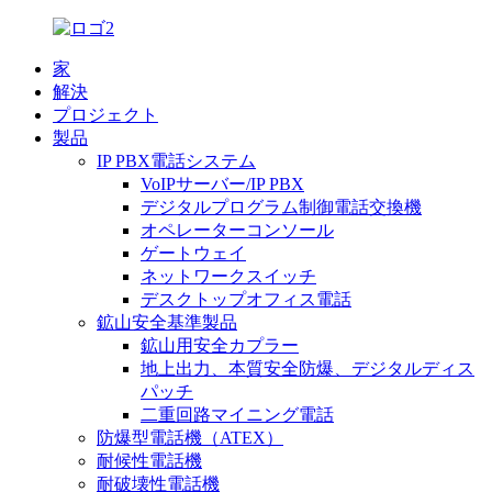
家
解決
プロジェクト
製品
IP PBX電話システム
VoIPサーバー/IP PBX
デジタルプログラム制御電話交換機
オペレーターコンソール
ゲートウェイ
ネットワークスイッチ
デスクトップオフィス電話
鉱山安全基準製品
鉱山用安全カプラー
地上出力、本質安全防爆、デジタルディス
パッチ
二重回路マイニング電話
防爆型電話機（ATEX）
耐候性電話機
耐破壊性電話機