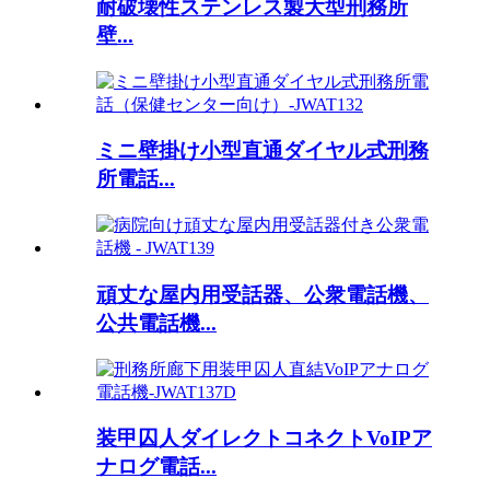
耐破壊性ステンレス製大型刑務所
壁...
ミニ壁掛け小型直通ダイヤル式刑務
所電話...
頑丈な屋内用受話器、公衆電話機、
公共電話機...
装甲囚人ダイレクトコネクトVoIPア
ナログ電話...