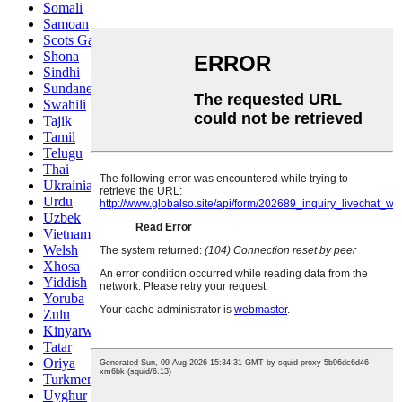
Somali
Samoan
Scots Gaelic
Shona
Sindhi
Sundanese
Swahili
Tajik
Tamil
Telugu
Thai
Ukrainian
Urdu
Uzbek
Vietnamese
Welsh
Xhosa
Yiddish
Yoruba
Zulu
Kinyarwanda
Tatar
Oriya
Turkmen
Uyghur