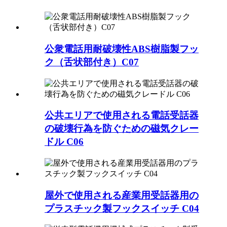
公衆電話用耐破壊性ABS樹脂製フッ
ク（舌状部付き）C07
公共エリアで使用される電話受話器
の破壊行為を防ぐための磁気クレー
ドル C06
屋外で使用される産業用受話器用の
プラスチック製フックスイッチ C04