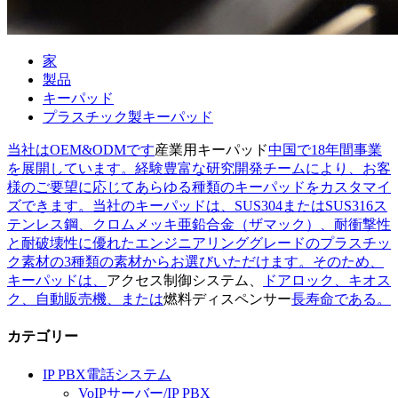
家
製品
キーパッド
プラスチック製キーパッド
当社はOEM&ODMです
産業用キーパッド
中国で18年間事業
を展開しています。経験豊富な研究開発チームにより、お客
様のご要望に応じてあらゆる種類のキーパッドをカスタマイ
ズできます。当社のキーパッドは、SUS304またはSUS316ス
テンレス鋼、クロムメッキ亜鉛合金（ザマック）、耐衝撃性
と耐破壊性に優れたエンジニアリンググレードのプラスチッ
ク素材の3種類の素材からお選びいただけます。そのため、
キーパッドは、
アクセス制御システム、
ドアロック、キオス
ク、自動販売機、または
燃料ディスペンサー
長寿命である。
カテゴリー
IP PBX電話システム
VoIPサーバー/IP PBX