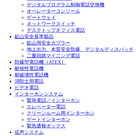
デジタルプログラム制御電話交換機
オペレーターコンソール
ゲートウェイ
ネットワークスイッチ
デスクトップオフィス電話
鉱山安全基準製品
鉱山用安全カプラー
地上出力、本質安全防爆、デジタルディスパッチ
二重回路マイニング電話
防爆型電話機（ATEX）
耐候性電話機
耐破壊性電話機
消防士用電話
ビデオ電話
インターホンシステム
緊急電話／インターホン
エレベーター電話
クリーンルーム用インターホン
ゲートインターホン
緊急通報ボックス
拡声システム