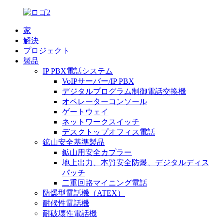
家
解決
プロジェクト
製品
IP PBX電話システム
VoIPサーバー/IP PBX
デジタルプログラム制御電話交換機
オペレーターコンソール
ゲートウェイ
ネットワークスイッチ
デスクトップオフィス電話
鉱山安全基準製品
鉱山用安全カプラー
地上出力、本質安全防爆、デジタルディス
パッチ
二重回路マイニング電話
防爆型電話機（ATEX）
耐候性電話機
耐破壊性電話機