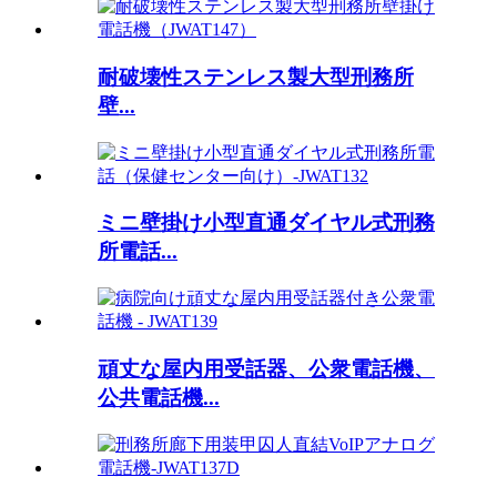
耐破壊性ステンレス製大型刑務所
壁...
ミニ壁掛け小型直通ダイヤル式刑務
所電話...
頑丈な屋内用受話器、公衆電話機、
公共電話機...