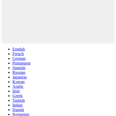
English
French
German
Portuguese
Spanish
Russian
Japanese
Korean
Arabic
Irish
Greek
Turkish
Italian
Danish
Romanian