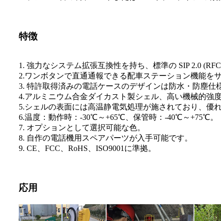
特徴
1. 強力なシステム拡張互換性を持ち、標準の SIP 2.0 (R
2.ワンボタンで直通通報できる配車ステーション機能を
3. 特許取得済みの電話ケースのデザインは防水・防塵
4.アルミニウム合金ダイカスト製シェル、高い機械的強
5.シェルの表面には高温静電気処理が施されており、優
6.温度：動作時：-30℃～+65℃、保管時：-40℃～+75℃。
7. オプションとして選択可能な色。
8. 自作の電話機用スペアパーツが入手可能です。
9. CE、FCC、RoHS、ISO9001に準拠。
応用