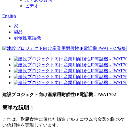
ビデオ
English
家
製品
耐候性電話機
建設プロジェクト向け産業用耐候性IP電話機 - JWAT702
簡単な説明：
これは、耐腐食性に優れた鋳造アルミニウム合金製の防水ケ
い信頼性を実現しています。