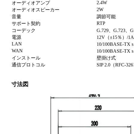
2.4W
オーディオアンプ
2W
オーディオスピーカー
音量
調節可能
RTP
サポート契約
コーデック
G.729、G.723、G
電源
12V（±15％）/1
LAN
10/100BASE-TX 
WAN
10/100BASE-TX 
インストール
壁掛け式
通信プロトコル
SIP 2.0（RF​​C-32
寸法図