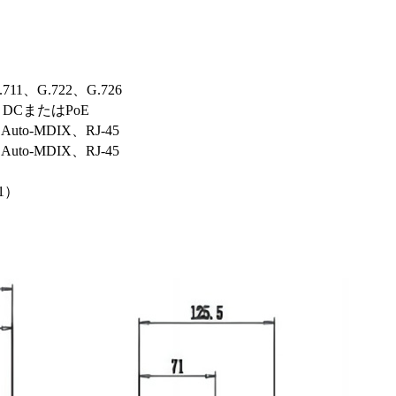
.711、G.722、G.726
A DCまたはPoE
s Auto-MDIX、RJ-45
s Auto-MDIX、RJ-45
61）