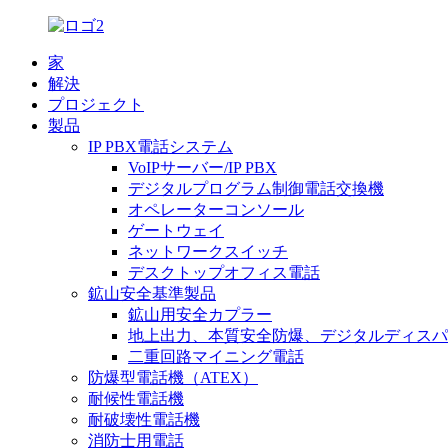
家
解決
プロジェクト
製品
IP PBX電話システム
VoIPサーバー/IP PBX
デジタルプログラム制御電話交換機
オペレーターコンソール
ゲートウェイ
ネットワークスイッチ
デスクトップオフィス電話
鉱山安全基準製品
鉱山用安全カプラー
地上出力、本質安全防爆、デジタルディスパ
二重回路マイニング電話
防爆型電話機（ATEX）
耐候性電話機
耐破壊性電話機
消防士用電話