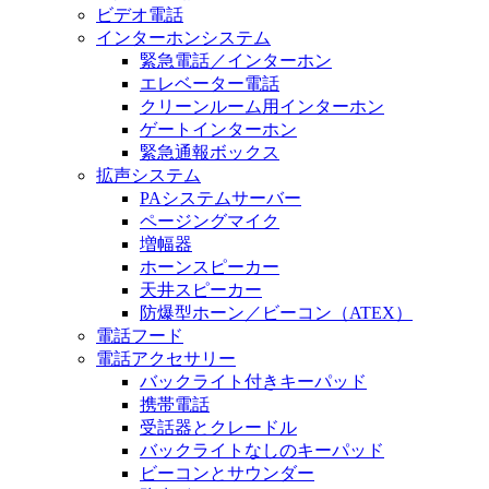
ビデオ電話
インターホンシステム
緊急電話／インターホン
エレベーター電話
クリーンルーム用インターホン
ゲートインターホン
緊急通報ボックス
拡声システム
PAシステムサーバー
ページングマイク
増幅器
ホーンスピーカー
天井スピーカー
防爆型ホーン／ビーコン（ATEX）
電話フード
電話アクセサリー
バックライト付きキーパッド
携帯電話
受話器とクレードル
バックライトなしのキーパッド
ビーコンとサウンダー