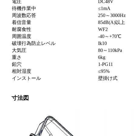
電圧
DC48V
待機作業中
≤1mA
周波数応答
250～3000Hz
着信音量
85dB(A)以上
耐腐食性
WF2
周囲温度
-40～+70℃
破壊行為防止レベル
Ik10
大気圧
80～110kPa
重さ
6kg
鉛穴
1-PG11
相対湿度
≤95%
インストール
壁掛け式
寸法図