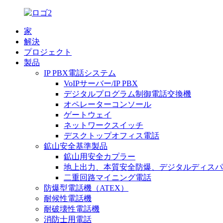
家
解決
プロジェクト
製品
IP PBX電話システム
VoIPサーバー/IP PBX
デジタルプログラム制御電話交換機
オペレーターコンソール
ゲートウェイ
ネットワークスイッチ
デスクトップオフィス電話
鉱山安全基準製品
鉱山用安全カプラー
地上出力、本質安全防爆、デジタルディスパ
二重回路マイニング電話
防爆型電話機（ATEX）
耐候性電話機
耐破壊性電話機
消防士用電話