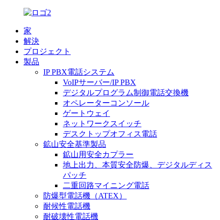
家
解決
プロジェクト
製品
IP PBX電話システム
VoIPサーバー/IP PBX
デジタルプログラム制御電話交換機
オペレーターコンソール
ゲートウェイ
ネットワークスイッチ
デスクトップオフィス電話
鉱山安全基準製品
鉱山用安全カプラー
地上出力、本質安全防爆、デジタルディス
パッチ
二重回路マイニング電話
防爆型電話機（ATEX）
耐候性電話機
耐破壊性電話機