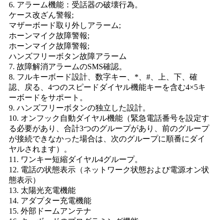
6. アラーム機能：受話器の破壊行為。
ケース改ざん警報;
マザーボード取り外しアラーム;
ホーンマイク故障警報;
ホーンマイク故障警報;
ハンズフリーボタン故障アラーム
7. 故障解消アラームのSMS確認。
8. フルキーボード設計、数字キー、*、#、上、下、確
認、戻る、4つのスピードダイヤル機能キーを含む4×5キ
ーボードをサポート。
9. ハンズフリーボタンの独立した設計。
10. オンフック自動ダイヤル機能（緊急電話番号を設定す
る必要があり、合計3つのグループがあり、前のグループ
が接続できなかった場合は、次のグループに順番にダイ
ヤルされます）。
11. ワンキー短縮ダイヤル4グループ。
12. 電話の状態表示（ネットワーク状態および電源オン状
態表示）
13. 太陽光充電機能
14. アダプター充電機能
15. 外部ドームアンテナ