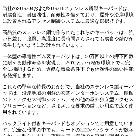
当社のSUS304およびSUS316ステンレス鋼製キーパッドは、
耐腐食性、耐破壊性、耐候性を備えており、屋外や沿岸環境
に設置されるアクセス制御システムに最適な選択肢です。
高品質のステンレス鋼で作られたこれらのキーパッドは、強
い日差し、強風、高湿度に長時間さらされても腐食や錆びが
発生しないように設計されています。
一体型の導電性ゴム製キーパッドは、50万回以上の押下回数
に耐える動作寿命を実現し、-50℃という極寒環境下でも完
全に機能するため、過酷な気象条件下でも信頼性の高い性能
を発揮します。
これらの堅牢な特長のおかげで、当社のステンレス製キーパ
ッドは、沿岸地域の別荘の玄関インターホンシステム、船舶
のドアアクセス制御システム、その他の屋外独立型アクセス
ソリューションなど、さまざまな要求の厳しい用途で広く使
用されています。
バックライト付きキーパッドもオプションでご用意していま
す。完全な暗闇の中でも、キー下のLEDバックライトが数字