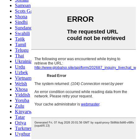
Samoan
Scots Gaelic
Shona
Sindhi
Sundanese
Swahili
Tajik
Tamil
Telugu
Thai
Ukrainian
Urdu
Uzbek
Vietnamese
Welsh
Xhosa
Yiddish
Yoruba
Zulu
Kinyarwanda
Tatar
Oriya
Turkmen
Uyghur