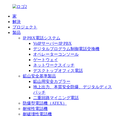
家
解決
プロジェクト
製品
IP PBX電話システム
VoIPサーバー/IP PBX
デジタルプログラム制御電話交換機
オペレーターコンソール
ゲートウェイ
ネットワークスイッチ
デスクトップオフィス電話
鉱山安全基準製品
鉱山用安全カプラー
地上出力、本質安全防爆、デジタルディス
パッチ
二重回路マイニング電話
防爆型電話機（ATEX）
耐候性電話機
耐破壊性電話機